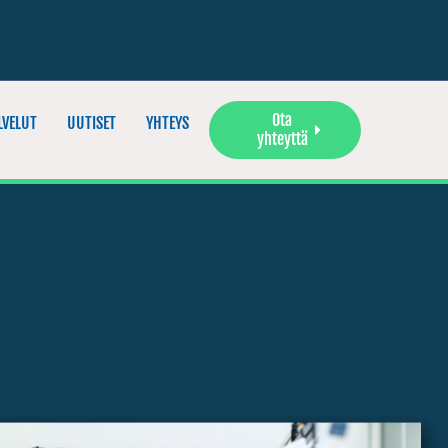
Ota
LVELUT
UUTISET
YHTEYS
yhteyttä