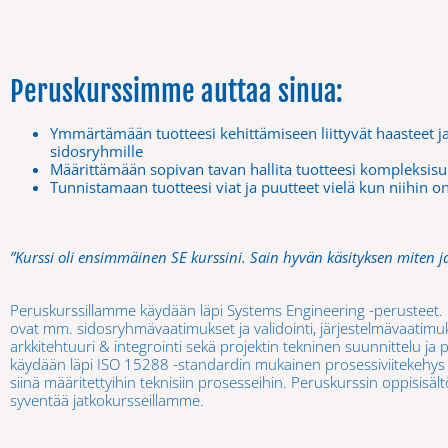
Peruskurssimme auttaa sinua:
Ymmärtämään tuotteesi kehittämiseen liittyvät haasteet
sidosryhmille
Määrittämään sopivan tavan hallita tuotteesi kompleksisu
Tunnistamaan tuotteesi viat ja puutteet vielä kun niihin o
”Kurssi oli ensimmäinen SE kurssini. Sain hyvän käsityksen miten j
Peruskurssillamme käydään läpi Systems Engineering -perusteet. Kur
ovat mm. sidosryhmävaatimukset ja validointi, järjestelmävaatimukse
arkkitehtuuri & integrointi sekä projektin tekninen suunnittelu ja 
käydään läpi ISO 15288 -standardin mukainen prosessiviitekehys ja
siinä määritettyihin teknisiin prosesseihin. Peruskurssin oppisisäl
syventää jatkokursseillamme.