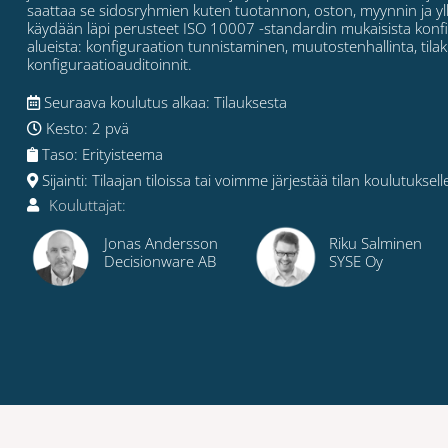
saattaa se sidosryhmien kuten tuotannon, oston, myynnin ja yll
käydään läpi perusteet ISO 10007 -standardin mukaisista konf
alueista: konfiguraation tunnistaminen, muutostenhallinta, tilaki
konfiguraatioauditoinnit.
Seuraava koulutus alkaa: Tilauksesta
Kesto: 2 pvä
Taso: Erityisteema
Sijainti: Tilaajan tiloissa tai voimme järjestää tilan koulutuksell
Kouluttajat:
Jonas Andersson
Riku Salminen
Decisionware AB
SYSE Oy