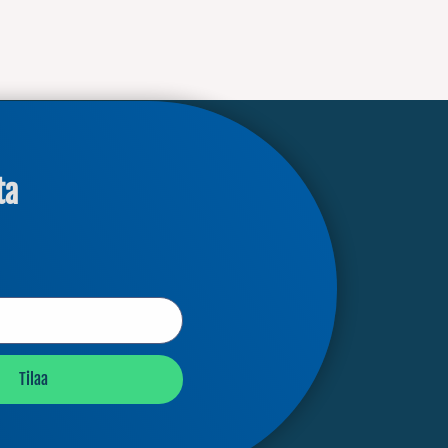
ta
Tilaa