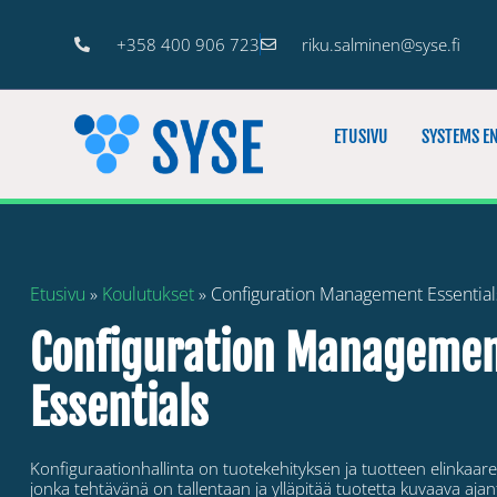
+358 400 906 723
riku.salminen@syse.fi
ETUSIVU
SYSTEMS E
Etusivu
»
Koulutukset
»
Configuration Management Essential
Configuration Manageme
Essentials
Konfiguraationhallinta on tuotekehityksen ja tuotteen elinkaare
jonka tehtävänä on tallentaan ja ylläpitää tuotetta kuvaava aja