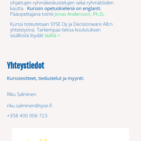
ohjattujen ryhmäkeskustelujen sekä ryhmätöiden
kautta.
Kurssin opetuskielenä on englanti.
Pääopettajana toimii
Jonas Andersson, Ph.D
.
Kurssi toteutetaan SYSE Oy ja Decisionware AB:n
yhteistyönä. Tarkempaa tietoa koulutuksen
sisällöstä löydät
täältä >
Yhteystiedot
Kurssiesitteet, tiedustelut ja myynti:
Riku Salminen
riku.salminen@syse.fi
+358 400 906 723