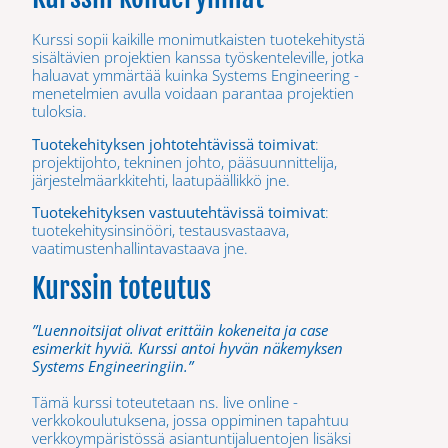
Kurssi sopii kaikille monimutkaisten tuotekehitystä
sisältävien projektien kanssa työskenteleville, jotka
haluavat ymmärtää kuinka Systems Engineering -
menetelmien avulla voidaan parantaa projektien
tuloksia.
Tuotekehityksen johtotehtävissä toimivat
:
projektijohto, tekninen johto, pääsuunnittelija,
järjestelmäarkkitehti, laatupäällikkö jne.
Tuotekehityksen vastuutehtävissä toimivat
:
tuotekehitysinsinööri, testausvastaava,
vaatimustenhallintavastaava jne.
Kurssin toteutus
”Luennoitsijat olivat erittäin kokeneita ja case
esimerkit hyviä. Kurssi antoi hyvän näkemyksen
Systems Engineeringiin.”
Tämä kurssi toteutetaan ns. live online -
verkkokoulutuksena, jossa oppiminen tapahtuu
verkkoympäristössä asiantuntijaluentojen lisäksi