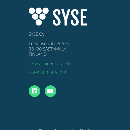
SYSE Oy
Luolansuuntie 5 A 9,
38130 SASTAMALA
FINLAND
riku.salminen@syse.fi
+358 400 906 723