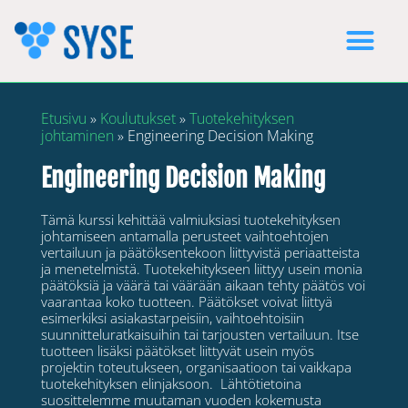
Etusivu
»
Koulutukset
»
Tuotekehityksen
johtaminen
»
Engineering Decision Making
Engineering Decision Making
Tämä kurssi kehittää valmiuksiasi tuotekehityksen
johtamiseen antamalla perusteet vaihtoehtojen
vertailuun ja päätöksentekoon liittyvistä periaatteista
ja menetelmistä. Tuotekehitykseen liittyy usein monia
päätöksiä ja väärä tai väärään aikaan tehty päätös voi
vaarantaa koko tuotteen. Päätökset voivat liittyä
esimerkiksi asiakastarpeisiin, vaihtoehtoisiin
suunnitteluratkaisuihin tai tarjousten vertailuun. Itse
tuotteen lisäksi päätökset liittyvät usein myös
projektin toteutukseen, organisaatioon tai vaikkapa
tuotekehityksen elinjaksoon. Lähtötietoina
suosittelemme muutaman vuoden kokemusta