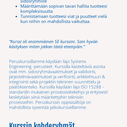
sidosryhmille
Määrittämään sopivan tavan hallita tuotteesi
kompleksisuutta
Tunnistamaan tuotteesi viat ja puutteet vielä
kun niihin on mahdollista vaikuttaa.
”Kurssi oli ensimmäinen SE kurssini. Sain hyvän
käsityksen miten jatkan tästä eteenpäin.”
Peruskurssillamme käydään läpi Systems
Engineering -perusteet. Kurssilla käsiteltäviä asioita
ovat mm. sidosryhmävaatimukset ja validointi,
järjestelmävaatimukset ja verifiointi, arkkitehtuuri &
integrointi sekä projektin tekninen suunnittelu ja
päätöksenteko. Kurssilla käydään läpi ISO 15288 -
standardin mukainen prosessiviitekehys ja erityisesti
keskitytään siinä määritettyihin teknisiin
prosesseihin. Peruskurssin oppisisältöjä on
mahdollista syventää jatkokursseillamme.
Kurssin kohderyhmät